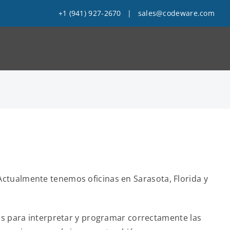
+1 (941) 927-2670
|
sales@codeware.com
ctualmente tenemos oficinas en Sarasota, Florida y
os para interpretar y programar correctamente las