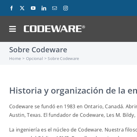
Skip
to
content
on
Sobre Codeware
Products
Home
Opcional
Sobre Codeware
Solutions
Success Stories
Historia y organización de la 
Support
Codeware se fundó en 1983 en Ontario, Canadá. Abrim
Austin, Texas. El fundador de Codeware, Les M. Bildy,
Company
La ingeniería es el núcleo de Codeware. Nuestra filo
Contact Us