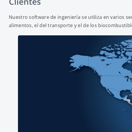
Clientes
Nuestro software de ingeniería se utiliza en varios se
alimentos, el del transporte y el de los biocombusti