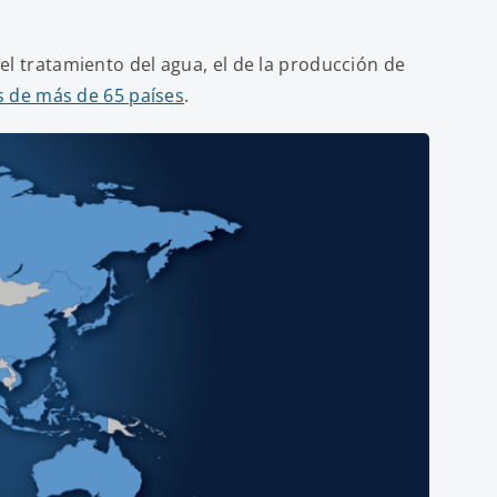
del tratamiento del agua, el de la producción de
s de más de 65 países
.